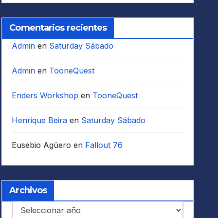
Comentarios recientes
Admin
en
Saturday Sábado
Admin
en
TooneQuest
Enders Workshop
en
TooneQuest
Henrique Beira
en
Saturday Sábado
Eusebio Agüero
en
Fallout 76
Archivos
Archivos