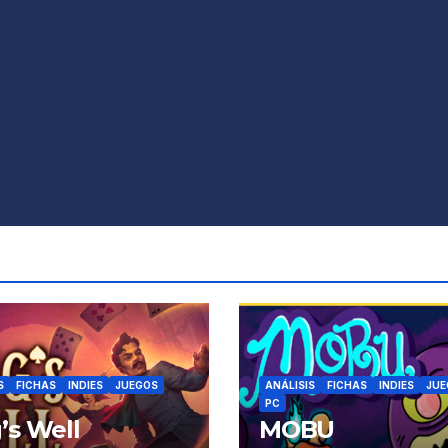
S
FICHAS
INDIES
JUEGOS
ANÁLISIS
FICHAS
INDIES
JUE
PC
’s Well
MOBU