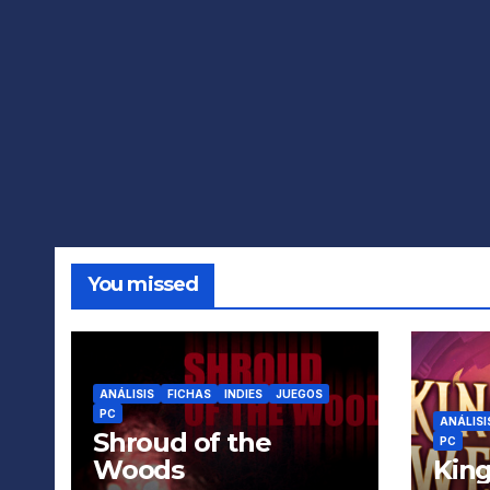
You missed
ANÁLISIS
FICHAS
INDIES
JUEGOS
PC
ANÁLISI
Shroud of the
PC
Woods
King