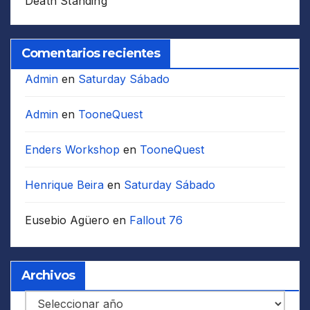
Death Standing
Comentarios recientes
Admin
en
Saturday Sábado
Admin
en
TooneQuest
Enders Workshop
en
TooneQuest
Henrique Beira
en
Saturday Sábado
Eusebio Agüero
en
Fallout 76
Archivos
Archivos