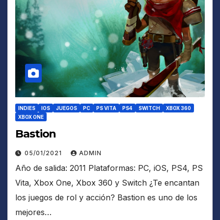
INDIES
IOS
JUEGOS
PC
PS VITA
PS4
SWITCH
XBOX 360
XBOX ONE
Bastion
05/01/2021
ADMIN
Año de salida: 2011 Plataformas: PC, iOS, PS4, PS
Vita, Xbox One, Xbox 360 y Switch ¿Te encantan
los juegos de rol y acción? Bastion es uno de los
mejores…