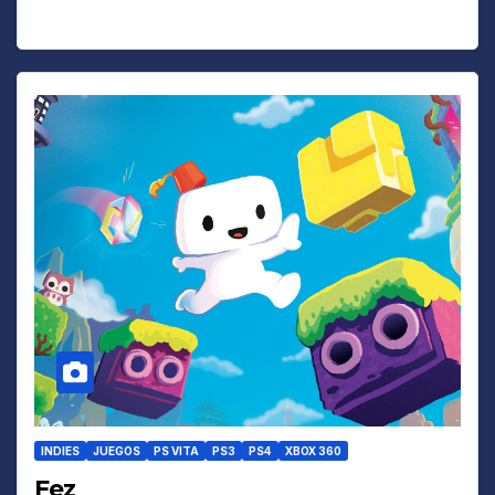
INDIES
JUEGOS
PS VITA
PS3
PS4
XBOX 360
Fez