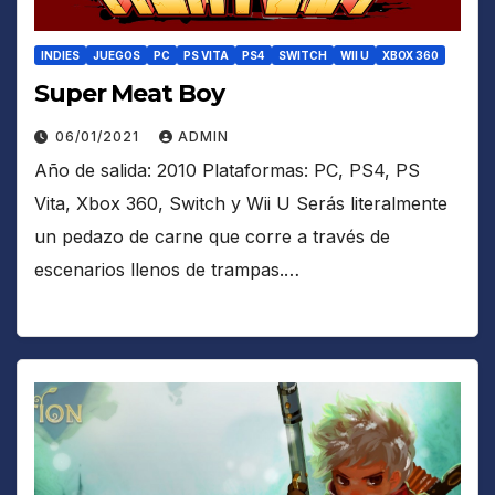
INDIES
JUEGOS
PC
PS VITA
PS4
SWITCH
WII U
XBOX 360
Super Meat Boy
06/01/2021
ADMIN
Año de salida: 2010 Plataformas: PC, PS4, PS
Vita, Xbox 360, Switch y Wii U Serás literalmente
un pedazo de carne que corre a través de
escenarios llenos de trampas.…