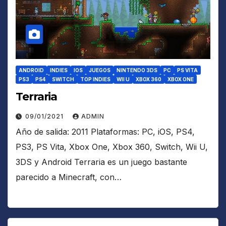
ANDROID
INDIES
IOS
JUEGOS
NINTENDO 3DS
PC
PS VITA
PS3
PS4
SWITCH
TOP INDIES
WII U
XBOX 360
XBOX ONE
Terraria
09/01/2021
ADMIN
Año de salida: 2011 Plataformas: PC, iOS, PS4,
PS3, PS Vita, Xbox One, Xbox 360, Switch, Wii U,
3DS y Android Terraria es un juego bastante
parecido a Minecraft, con…