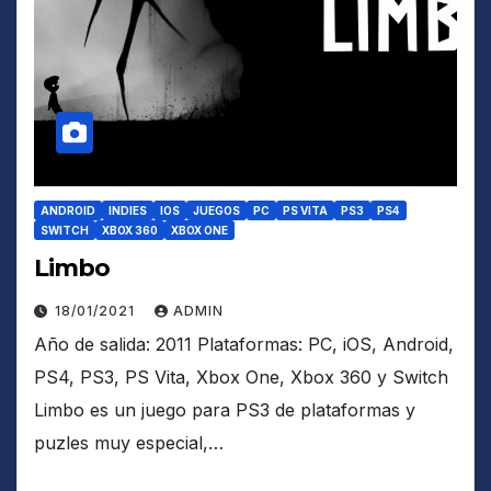
ANDROID
INDIES
IOS
JUEGOS
PC
PS VITA
PS3
PS4
SWITCH
XBOX 360
XBOX ONE
Limbo
18/01/2021
ADMIN
Año de salida: 2011 Plataformas: PC, iOS, Android,
PS4, PS3, PS Vita, Xbox One, Xbox 360 y Switch
Limbo es un juego para PS3 de plataformas y
puzles muy especial,…