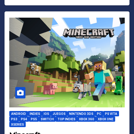
ANDROID
INDIES
IOS
JUEGOS
NINTENDO 3DS
PC
PS VITA
PS3
PS4
PS5
SWITCH
TOP INDIES
XBOX 360
XBOX ONE
XSERIES