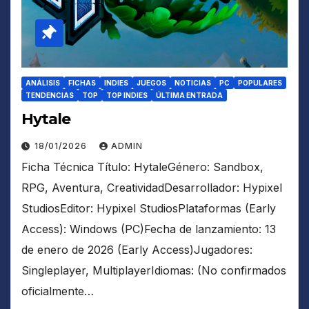
ANÁLISIS
FICHAS
INDIES
JUEGOS
NOTICIAS
PC
POPULARES
TENDENCIAS
TOP
TOP INDIES
ÚLTIMA ENTRADA
Hytale
18/01/2026
ADMIN
Ficha Técnica Título: HytaleGénero: Sandbox,
RPG, Aventura, CreatividadDesarrollador: Hypixel
StudiosEditor: Hypixel StudiosPlataformas (Early
Access): Windows (PC)Fecha de lanzamiento: 13
de enero de 2026 (Early Access)Jugadores:
Singleplayer, MultiplayerIdiomas: (No confirmados
oficialmente…