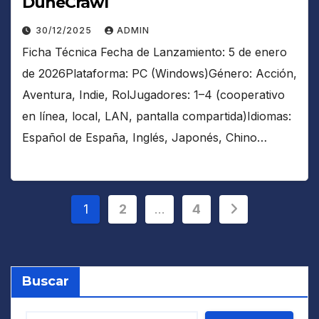
DuneCrawl
30/12/2025
ADMIN
Ficha Técnica Fecha de Lanzamiento: 5 de enero
de 2026Plataforma: PC (Windows)Género: Acción,
Aventura, Indie, RolJugadores: 1–4 (cooperativo
en línea, local, LAN, pantalla compartida)Idiomas:
Español de España, Inglés, Japonés, Chino…
Paginación
1
2
…
4
de
entradas
Buscar