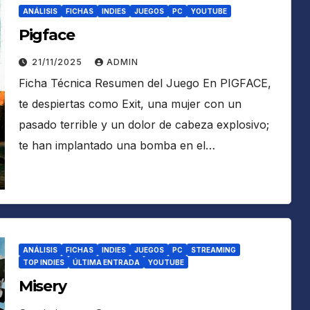
ANÁLISIS
FICHAS
INDIES
JUEGOS
PC
YOUTUBE
Pigface
21/11/2025
ADMIN
Ficha Técnica Resumen del Juego En PIGFACE,
te despiertas como Exit, una mujer con un
pasado terrible y un dolor de cabeza explosivo;
te han implantado una bomba en el…
ANÁLISIS
FICHAS
INDIES
JUEGOS
PC
STREAMING
TOP INDIES
ÚLTIMA ENTRADA
YOUTUBE
Misery