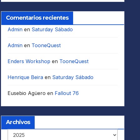
Comentarios recientes
Admin
en
Saturday Sábado
Admin
en
TooneQuest
Enders Workshop
en
TooneQuest
Henrique Beira
en
Saturday Sábado
Eusebio Agüero
en
Fallout 76
Archivos
Archivos