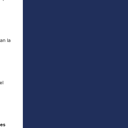
an la
el
ues