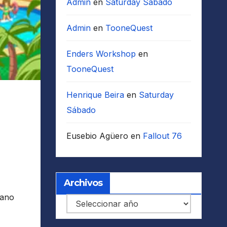
Admin
en
Saturday Sábado
Admin
en
TooneQuest
Enders Workshop
en
TooneQuest
Henrique Beira
en
Saturday
Sábado
Eusebio Agüero
en
Fallout 76
Archivos
iano
Archivos