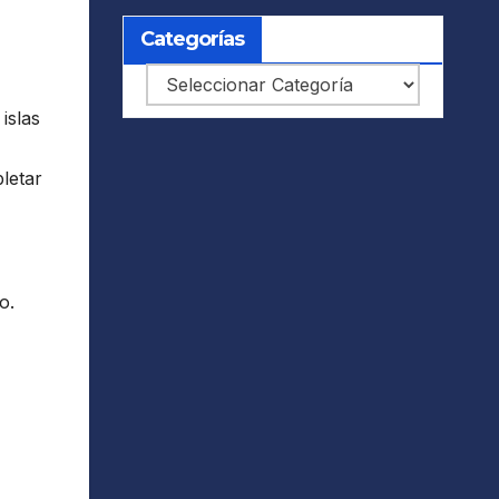
Categorías
Categorías
islas
letar
o.