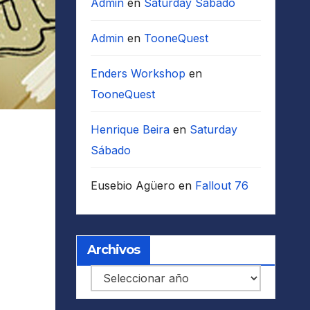
Admin
en
Saturday Sábado
Admin
en
TooneQuest
Enders Workshop
en
TooneQuest
Henrique Beira
en
Saturday
Sábado
Eusebio Agüero
en
Fallout 76
Archivos
Archivos