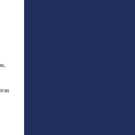
as,
tras