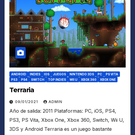
ANDROID
INDIES
IOS
JUEGOS
NINTENDO 3DS
PC
PS VITA
PS3
PS4
SWITCH
TOP INDIES
WII U
XBOX 360
XBOX ONE
Terraria
09/01/2021
ADMIN
Año de salida: 2011 Plataformas: PC, iOS, PS4,
PS3, PS Vita, Xbox One, Xbox 360, Switch, Wii U,
3DS y Android Terraria es un juego bastante