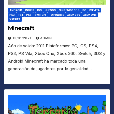
ANDROID
INDIES
IOS
JUEGOS
NINTENDO 3DS
PC
PS VITA
PS3
PS4
PS5
SWITCH
TOP INDIES
XBOX 360
XBOX ONE
XSERIES
Minecraft
13/01/2021
ADMIN
Año de salida: 2011 Plataformas: PC, iOS, PS4,
PS3, PS Vita, Xbox One, Xbox 360, Switch, 3DS y
Android Minecraft ha marcado toda una
generación de jugadores por la genialidad…