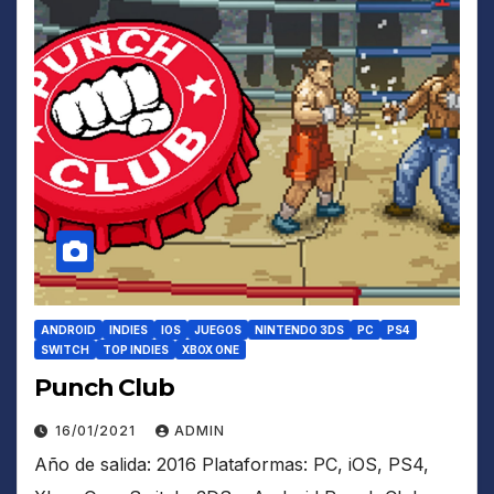
ANDROID
INDIES
IOS
JUEGOS
NINTENDO 3DS
PC
PS4
SWITCH
TOP INDIES
XBOX ONE
Punch Club
16/01/2021
ADMIN
Año de salida: 2016 Plataformas: PC, iOS, PS4,