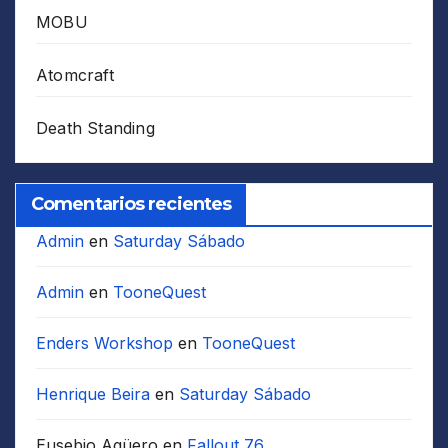
MOBU
Atomcraft
Death Standing
Comentarios recientes
Admin
en
Saturday Sábado
Admin
en
TooneQuest
Enders Workshop
en
TooneQuest
Henrique Beira
en
Saturday Sábado
Eusebio Agüero
en
Fallout 76