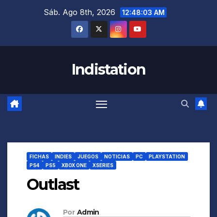
Saltar
Sáb. Ago 8th, 2026
12:48:03 AM
al
contenido
Indistation
FICHAS
INDIES
JUEGOS
NOTICIAS
PC
PLAYSTATION
PS4
PS5
XBOX ONE
XSERIES
Outlast
Por
Admin