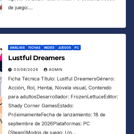
de juego:…
ANÁLISIS
FICHAS
INDIES
JUEGOS
PC
Lustful Dreamers
03/08/2026
ADMIN
Ficha Técnica Título: Lustful DreamersGénero:
Acción, Rol, Hentai, Novela visual, Contenido
para adultosDesarrollador: FrozenLettuceEditor:
Shady Corner GamesEstado:
PróximamenteFecha de lanzamiento: 18 de
septiembre de 2026Plataformas: PC
(Steam)Modos de juego: Un…