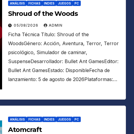
ANÁLISIS
FICHAS
INDIES
JUEGOS
PC
Shroud of the Woods
05/08/2026
ADMIN
Ficha Técnica Título: Shroud of the
WoodsGénero: Acción, Aventura, Terror, Terror
psicológico, Simulador de caminar,
SuspenseDesarrollador: Bullet Ant GamesEditor:
Bullet Ant GamesEstado: DisponibleFecha de
lanzamiento: 5 de agosto de 2026Plataformas:…
ANÁLISIS
FICHAS
INDIES
JUEGOS
PC
Atomcraft