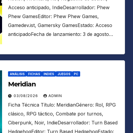
Acceso anticipado, IndieDesarrollador: Phew
Phew GamesEditor: Phew Phew Games,
Gamedev.ist, Gamersky GamesEstado: Acceso
anticipadoFecha de lanzamiento: 3 de agosto…
ANÁLISIS
FICHAS
INDIES
JUEGOS
PC
Meridian
03/08/2026
ADMIN
Ficha Técnica Título: MeridianGénero: Rol, RPG
clásico, RPG táctico, Combate por turnos,
Ciberpunk, Noir, IndieDesarrollador: Turn Based
HedgehogEditor: Turn Based HedgehogEstado: