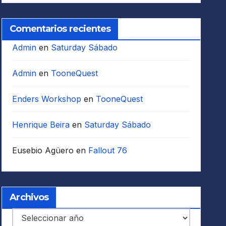
Comentarios recientes
Admin
en
Saturday Sábado
Admin
en
TooneQuest
Enders Workshop
en
TooneQuest
Henrique Beira
en
Saturday Sábado
Eusebio Agüero
en
Fallout 76
Archivos
Archivos