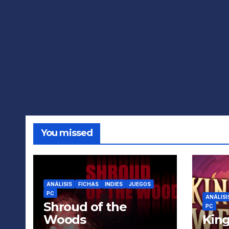
You missed
ANÁLISIS
FICHAS
INDIES
JUEGOS
PC
ANÁLISI
Shroud of the
PC
Woods
King