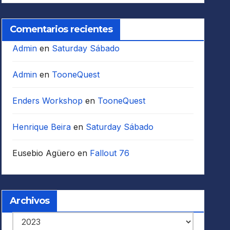
Comentarios recientes
Admin
en
Saturday Sábado
Admin
en
TooneQuest
Enders Workshop
en
TooneQuest
Henrique Beira
en
Saturday Sábado
Eusebio Agüero
en
Fallout 76
Archivos
Archivos