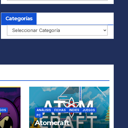
Categorías
Categorías
GOS
ANÁLISIS
FICHAS
INDIES
JUEGOS
PC
Atomcraft