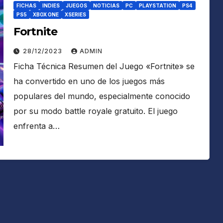
FICHAS
INDIES
JUEGOS
NOTICIAS
PC
PLAYSTATION
PS4
PS5
XBOX ONE
XSERIES
Fortnite
28/12/2023
ADMIN
Ficha Técnica Resumen del Juego «Fortnite» se
ha convertido en uno de los juegos más
populares del mundo, especialmente conocido
por su modo battle royale gratuito. El juego
enfrenta a…