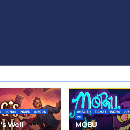
S
FICHAS
INDIES
JUEGOS
ANÁLISIS
FICHAS
INDIES
JUE
PC
’s Well
MOBU