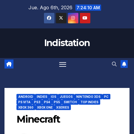
Saltar
Jue. Ago 6th, 2026
7:24:11 AM
al
contenido
Indistation
ANDROID
INDIES
IOS
JUEGOS
NINTENDO 3DS
PC
PS VITA
PS3
PS4
PS5
SWITCH
TOP INDIES
XBOX 360
XBOX ONE
XSERIES
Minecraft