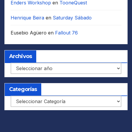
Enders Workshop
en
TooneQuest
Henrique Beira
en
Saturday Sábado
Eusebio Agüero
en
Fallout 76
Archivos
Archivos
Categorías
Categorías