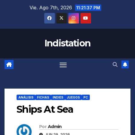
Saltar
Vie. Ago 7th, 2026
11:21:38 PM
al
contenido
Indistation
ANÁLISIS
FICHAS
INDIES
JUEGOS
PC
Ships At Sea
Por
Admin
JUN 29, 2026