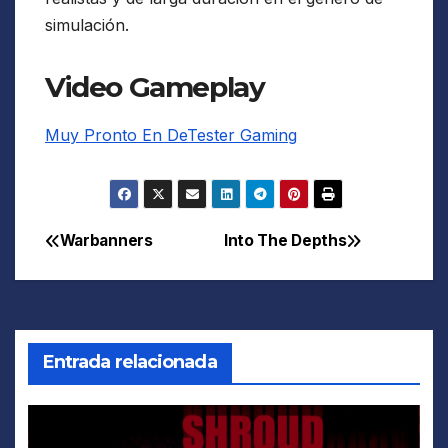
simulación.
Video Gameplay
Muy Pronto En DeTester Gaming
Warbanners
Into The Depths
Navegación
de
entradas
Entrada relacionada