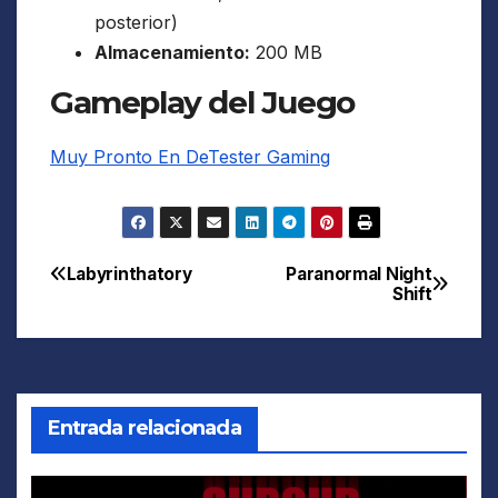
posterior)
Almacenamiento:
200 MB
Gameplay del Juego
Muy Pronto En DeTester Gaming
Labyrinthatory
Paranormal Night
Navegación
Shift
de
entradas
Entrada relacionada