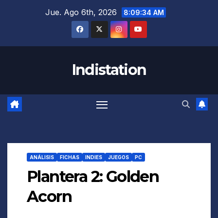
Saltar
Jue. Ago 6th, 2026
8:09:35 AM
al
contenido
Indistation
ANÁLISIS
FICHAS
INDIES
JUEGOS
PC
Plantera 2: Golden
Acorn