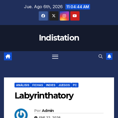
Saltar
Jue. Ago 6th, 2026
11:04:45 AM
al
contenido
Indistation
ANÁLISIS
FICHAS
INDIES
JUEGOS
PC
Labyrinthatory
Por
Admin
ENE 22, 2026