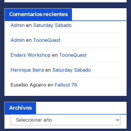
Comentarios recientes
Admin
en
Saturday Sábado
Admin
en
TooneQuest
Enders Workshop
en
TooneQuest
Henrique Beira
en
Saturday Sábado
Eusebio Agüero
en
Fallout 76
Archivos
Archivos