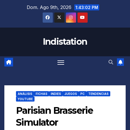
Saltar
Dom. Ago 9th, 2026
1:43:03 PM
al
contenido
Indistation
ANÁLISIS
FICHAS
INDIES
JUEGOS
PC
TENDENCIAS
YOUTUBE
Parisian Brasserie
Simulator