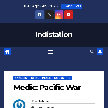
Saltar
Jue. Ago 6th, 2026
5:59:46 PM
al
contenido
Indistation
ANÁLISIS
FICHAS
INDIES
JUEGOS
PC
Medic: Pacific War
Por
Admin
JUN 3, 2026