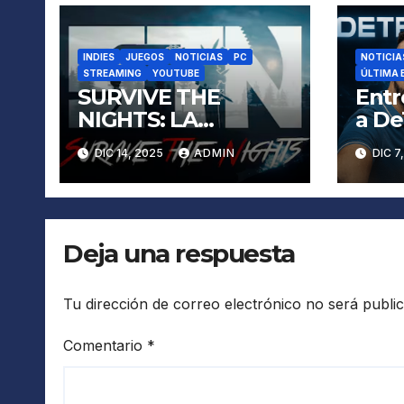
INDIES
JUEGOS
NOTICIAS
PC
NOTICIA
STREAMING
YOUTUBE
ÚLTIMA
SURVIVE THE
Entr
NIGHTS: LA
a De
SUPERVIVENCIA
reci
DIC 14, 2025
ADMIN
DIC 7
REAL EMPIEZA
100.
CUANDO CAE EL
susc
SOL
You
Deja una respuesta
Tu dirección de correo electrónico no será publi
Comentario
*