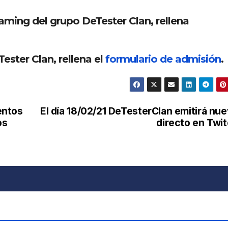
eaming del grupo DeTester Clan, rellena
ester Clan, rellena el
formulario de admisión
.
entos
El día 18/02/21 DeTesterClan emitirá nu
os
directo en Twi