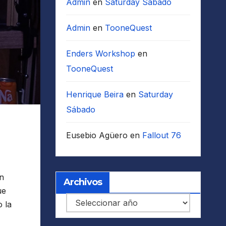
Admin
en
Saturday Sábado
Admin
en
TooneQuest
Enders Workshop
en
TooneQuest
Henrique Beira
en
Saturday
Sábado
Eusebio Agüero
en
Fallout 76
on
Archivos
ue
Archivos
o la