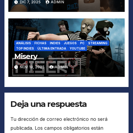
DIC 7, 2025
ADMIN
en YouTube
ANÁLISIS
FICHAS
INDIES
JUEGOS
PC
STREAMING
TOP INDIES
ÚLTIMA ENTRADA
YOUTUBE
Misery
NOV 19, 2025
ADMIN
Deja una respuesta
Tu dirección de correo electrónico no será
publicada.
Los campos obligatorios están