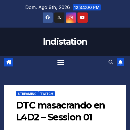
Saltar
Dom. Ago 9th, 2026
12:34:01 PM
al
contenido
Indistation
STREAMING
TWITCH
DTC masacrando en
L4D2 – Session 01