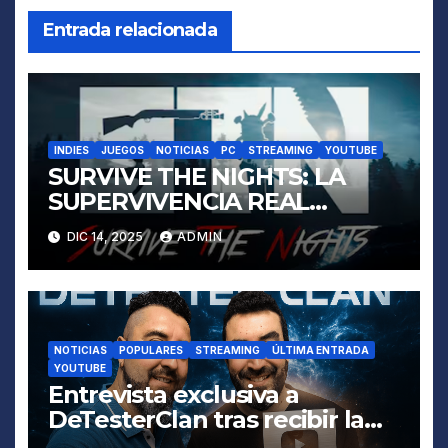
Entrada relacionada
INDIES
JUEGOS
NOTICIAS
PC
STREAMING
YOUTUBE
SURVIVE THE NIGHTS: LA
SUPERVIVENCIA REAL
EMPIEZA CUANDO CAE EL
DIC 14, 2025
ADMIN
SOL
NOTICIAS
POPULARES
STREAMING
ÚLTIMA ENTRADA
YOUTUBE
Entrevista exclusiva a
DeTesterClan tras recibir la
placa de 100.000 suscriptores