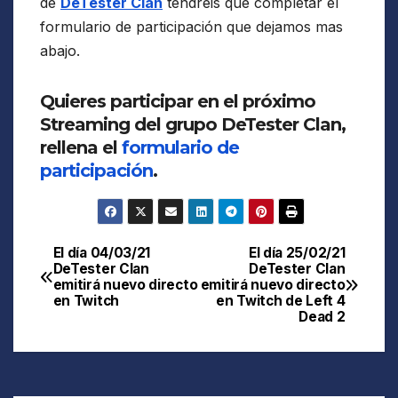
de
DeTester Clan
tendréis que completar el
formulario de participación que dejamos mas
abajo.
Quieres participar en el próximo
Streaming del grupo DeTester Clan,
rellena el
formulario de
participación
.
El día 04/03/21
El día 25/02/21
Navegación
DeTester Clan
DeTester Clan
emitirá nuevo directo
emitirá nuevo directo
de
en Twitch
en Twitch de Left 4
Dead 2
entradas