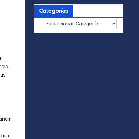
Categorías
Categorías
el
ocio,
zas
andir
tura