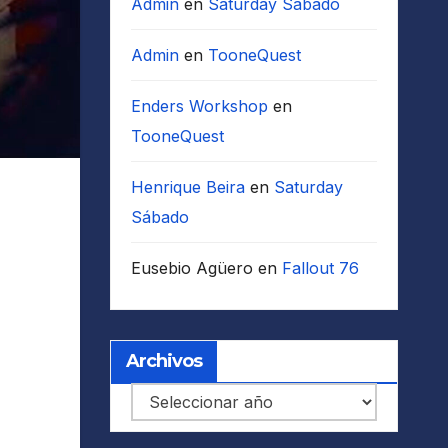
Admin
en
Saturday Sábado
Admin
en
TooneQuest
Enders Workshop
en
TooneQuest
Henrique Beira
en
Saturday
Sábado
Eusebio Agüero
en
Fallout 76
Archivos
Archivos