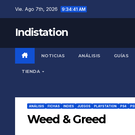
Saltar
Vie. Ago 7th, 2026
9:34:42 AM
al
contenido
Indistation
NOTICIAS
ANÁLISIS
GUÍAS
TIENDA
ANÁLISIS
FICHAS
INDIES
JUEGOS
PLAYSTATION
PS4
PS
Weed & Greed