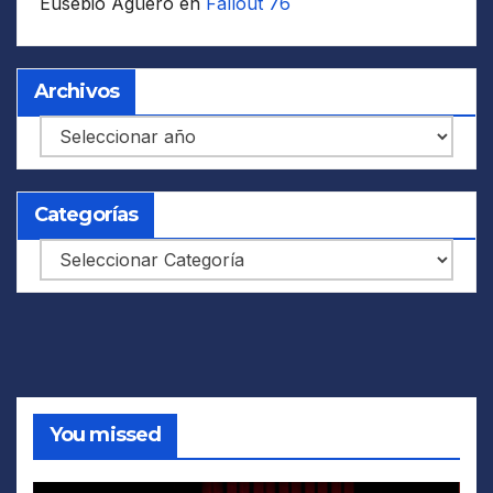
Eusebio Agüero
en
Fallout 76
Archivos
Archivos
Categorías
Categorías
You missed