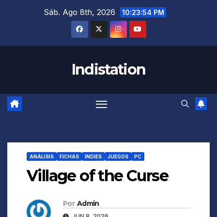
Saltar
Sáb. Ago 8th, 2026
10:23:55 PM
al
contenido
Indistation
ANÁLISIS
FICHAS
INDIES
JUEGOS
PC
Village of the Curse
Por
Admin
JUN 8, 2026