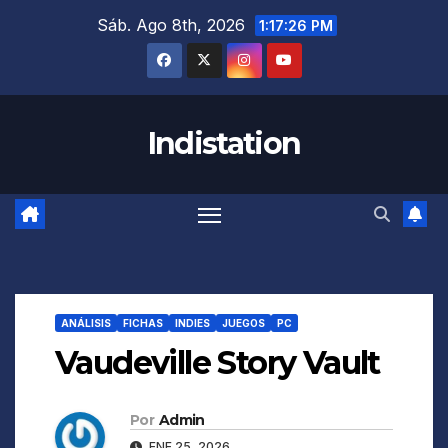
Saltar
Sáb. Ago 8th, 2026
1:17:27 PM
al
contenido
Indistation
ANÁLISIS
FICHAS
INDIES
JUEGOS
PC
Vaudeville Story Vault
Por
Admin
ENE 25, 2026