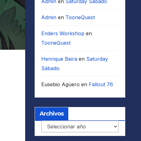
Admin
en
Saturday Sábado
Admin
en
TooneQuest
Enders Workshop
en
TooneQuest
Henrique Beira
en
Saturday
Sábado
Eusebio Agüero
en
Fallout 76
Archivos
Archivos