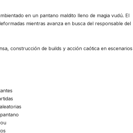
 ambientado en un pantano maldito lleno de magia vudú. El
 deformadas mientras avanza en busca del responsable del
nsa, construcción de builds y acción caótica en escenarios
tantes
rtidas
aleatorias
 pantano
you
tos