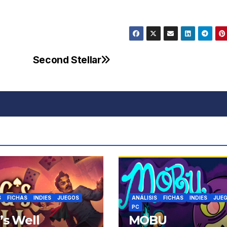
Second Stellar
S
FICHAS
INDIES
JUEGOS
ANÁLISIS
FICHAS
INDIES
JUE
PC
’s Well
MOBU