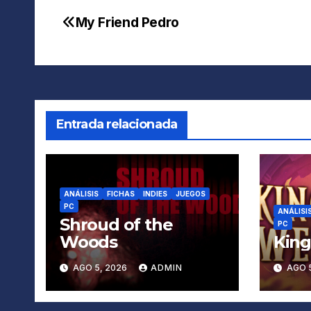
My Friend Pedro
Navegación
de
entradas
Entrada relacionada
ANÁLISIS
FICHAS
INDIES
JUEGOS
PC
ANÁLISI
Shroud of the
PC
Woods
King
AGO 5, 2026
ADMIN
AGO 