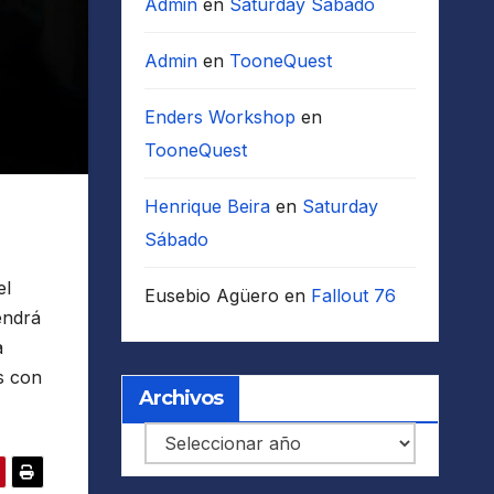
Admin
en
Saturday Sábado
Admin
en
TooneQuest
Enders Workshop
en
TooneQuest
Henrique Beira
en
Saturday
Sábado
el
Eusebio Agüero
en
Fallout 76
endrá
a
s con
Archivos
Archivos