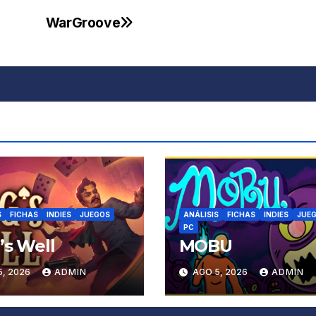
WarGroove
S
FICHAS
INDIES
JUEGOS
ANÁLISIS
FICHAS
INDIES
JUE
PC
’s Well
MOBU
5, 2026
ADMIN
AGO 5, 2026
ADMIN