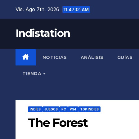
Saltar
Vie. Ago 7th, 2026
11:47:02 AM
al
contenido
Indistation
NOTICIAS
ANÁLISIS
GUÍAS
TIENDA
INDIES
JUEGOS
PC
PS4
TOP INDIES
The Forest