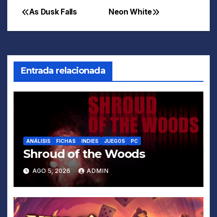
As Dusk Falls
Neon White
Navegación
de
entradas
Entrada relacionada
ANÁLISIS
FICHAS
INDIES
JUEGOS
PC
Shroud of the Woods
AGO 5, 2026
ADMIN