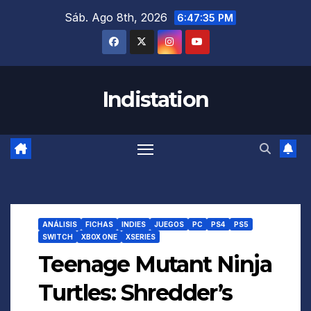
Saltar
Sáb. Ago 8th, 2026
6:47:36 PM
al
contenido
Indistation
ANÁLISIS
FICHAS
INDIES
JUEGOS
PC
PS4
PS5
SWITCH
XBOX ONE
XSERIES
Teenage Mutant Ninja
Turtles: Shredder’s