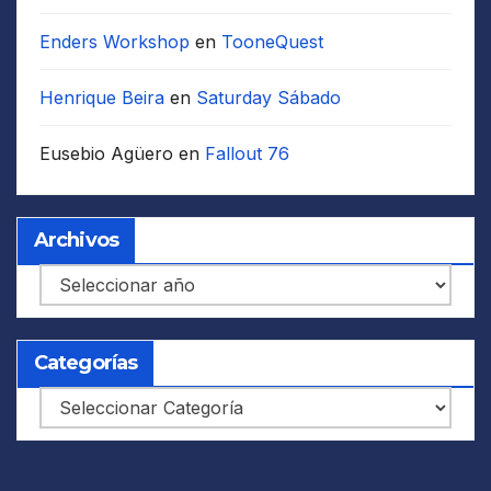
Enders Workshop
en
TooneQuest
Henrique Beira
en
Saturday Sábado
Eusebio Agüero
en
Fallout 76
Archivos
Archivos
Categorías
Categorías