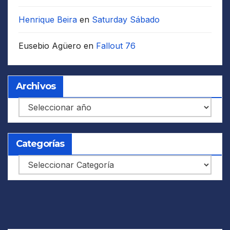
Henrique Beira
en
Saturday Sábado
Eusebio Agüero
en
Fallout 76
Archivos
Archivos
Categorías
Categorías