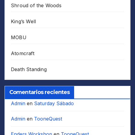
Shroud of the Woods
King’s Well
MOBU
Atomcraft
Death Standing
Comentarios recientes
Admin
en
Saturday Sábado
Admin
en
TooneQuest
Enders Workshop
en
TooneQuest