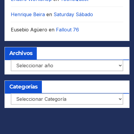
Henrique Beira
en
Saturday Sábado
Eusebio Agüero
en
Fallout 76
Archivos
Archivos
Categorías
Categorías