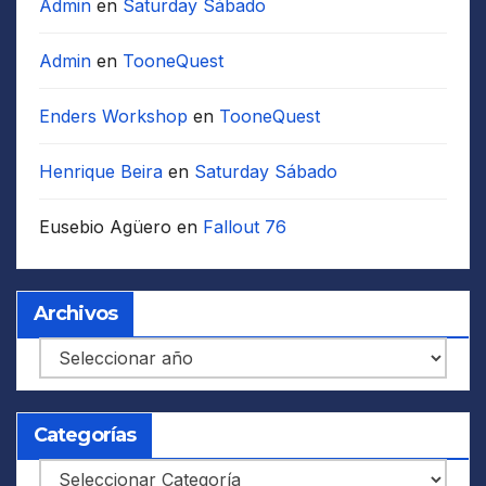
Admin
en
Saturday Sábado
Admin
en
TooneQuest
Enders Workshop
en
TooneQuest
Henrique Beira
en
Saturday Sábado
Eusebio Agüero
en
Fallout 76
Archivos
Archivos
Categorías
Categorías