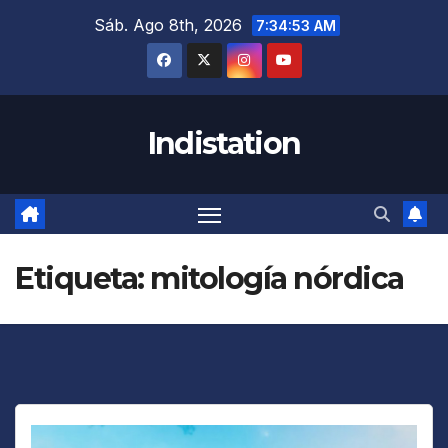
Saltar
Sáb. Ago 8th, 2026
7:34:54 AM
al
contenido
Indistation
Etiqueta:
mitología nórdica