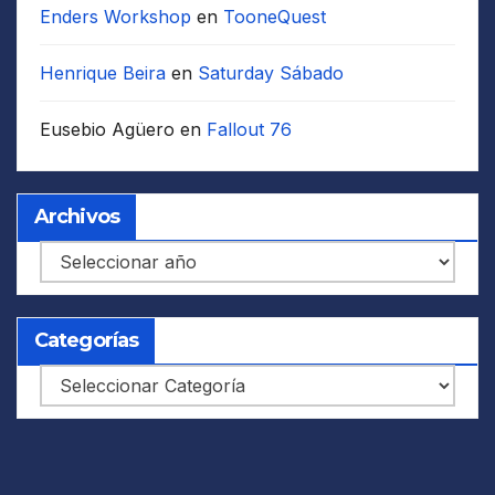
Enders Workshop
en
TooneQuest
Henrique Beira
en
Saturday Sábado
Eusebio Agüero
en
Fallout 76
Archivos
Archivos
Categorías
Categorías