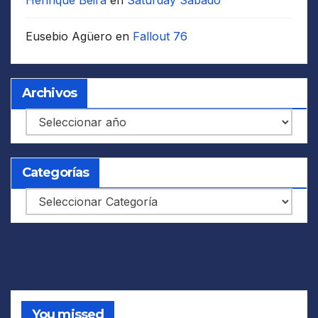
Henrique Beira
en
Saturday Sábado
Eusebio Agüero
en
Fallout 76
Archivos
Archivos
Categorías
Categorías
You missed