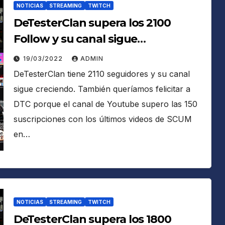
NOTICIAS
STREAMING
TWITCH
DeTesterClan supera los 2100
Follow y su canal sigue
habitualmente en recomendados
19/03/2022
ADMIN
de Twitch
DeTesterClan tiene 2110 seguidores y su canal
sigue creciendo. También queríamos felicitar a
DTC porque el canal de Youtube supero las 150
suscripciones con los últimos videos de SCUM
en…
NOTICIAS
STREAMING
TWITCH
DeTesterClan supera los 1800