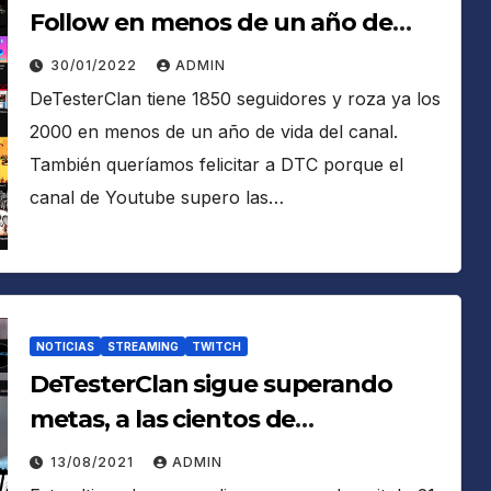
Follow en menos de un año de
vida del canal
30/01/2022
ADMIN
DeTesterClan tiene 1850 seguidores y roza ya los
2000 en menos de un año de vida del canal.
También queríamos felicitar a DTC porque el
canal de Youtube supero las…
NOTICIAS
STREAMING
TWITCH
DeTesterClan sigue superando
metas, a las cientos de
visualizaciones en sus directos se
13/08/2021
ADMIN
unen los más de 50 Subs