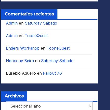
Comentarios recientes
Admin
en
Saturday Sábado
Admin
en
TooneQuest
Enders Workshop
en
TooneQuest
Henrique Beira
en
Saturday Sábado
Eusebio Agüero
en
Fallout 76
Archivos
Archivos