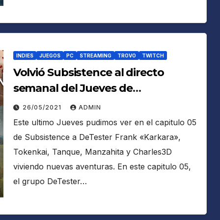
INDIES
JUEGOS
PC
STREAMING
TROVO
TWITCH
Volvió Subsistence al directo
semanal del Jueves de
DeTesterClan y el Viernes
26/05/2021
ADMIN
Snowrunner en un streaming
Este ultimo Jueves pudimos ver en el capitulo 05
extra que supero las 500
de Subsistence a DeTester Frank «Karkara»,
visualizaciones
Tokenkai, Tanque, Manzahita y Charles3D
viviendo nuevas aventuras. En este capitulo 05,
el grupo DeTester…