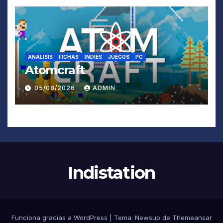
ANÁLISIS
FICHAS
INDIES
JUEGOS
PC
Atomcraft
05/08/2026
ADMIN
Indistation
Funciona gracias a WordPress
|
Tema:
Newsup
de
Themeansar