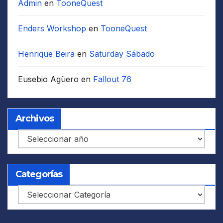
Admin
en
TooneQuest
Enders Workshop
en
TooneQuest
Henrique Beira
en
Saturday Sábado
Eusebio Agüero
en
Fallout 76
Archivos
Archivos
Categorías
Categorías