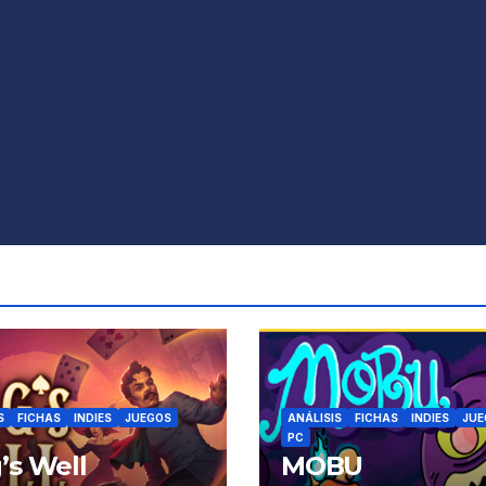
S
FICHAS
INDIES
JUEGOS
ANÁLISIS
FICHAS
INDIES
JUE
PC
’s Well
MOBU