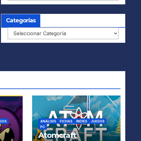
Categorías
Categorías
GOS
ANÁLISIS
FICHAS
INDIES
JUEGOS
PC
Atomcraft