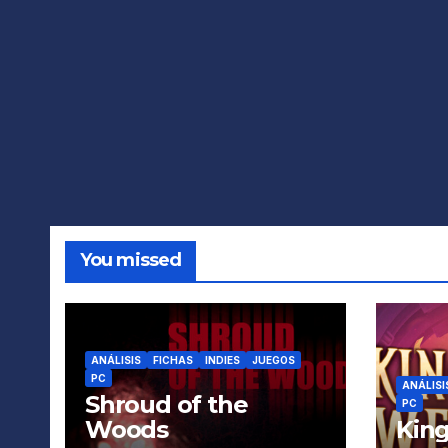
You missed
ANÁLISIS
FICHAS
INDIES
JUEGOS
PC
ANÁLISI
Shroud of the
PC
Woods
King