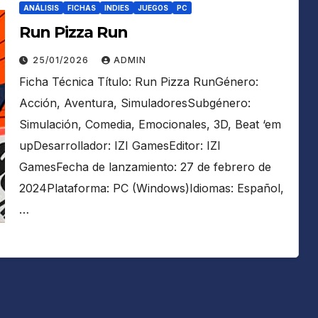
ANÁLISIS
FICHAS
INDIES
JUEGOS
PC
Run Pizza Run
25/01/2026
ADMIN
Ficha Técnica Título: Run Pizza RunGénero:
Acción, Aventura, SimuladoresSubgénero:
Simulación, Comedia, Emocionales, 3D, Beat ‘em
upDesarrollador: IZI GamesEditor: IZI
GamesFecha de lanzamiento: 27 de febrero de
2024Plataforma: PC (Windows)Idiomas: Español,
…