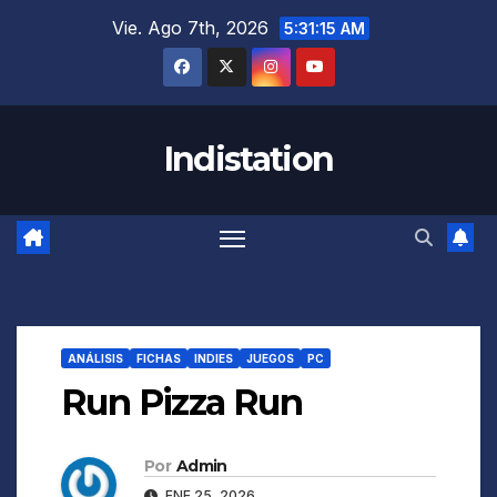
Saltar
Vie. Ago 7th, 2026
5:31:16 AM
al
contenido
Indistation
ANÁLISIS
FICHAS
INDIES
JUEGOS
PC
Run Pizza Run
Por
Admin
ENE 25, 2026