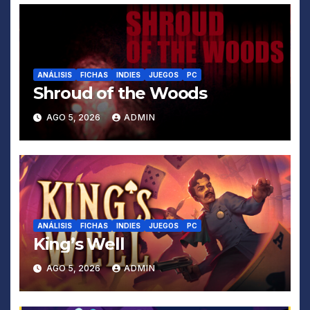
ANÁLISIS
FICHAS
INDIES
JUEGOS
PC
Shroud of the Woods
AGO 5, 2026
ADMIN
ANÁLISIS
FICHAS
INDIES
JUEGOS
PC
King’s Well
AGO 5, 2026
ADMIN