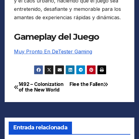
y el caos urbano, haciendo que el juego sea
entretenido, desafiante y memorable para los
amantes de experiencias rápidas y dinámicas.
Gameplay del Juego
Muy Pronto En DeTester Gaming
1492 – Colonization
Flee the Fallen
Navegación
of the New World
de
entradas
Entrada relacionada