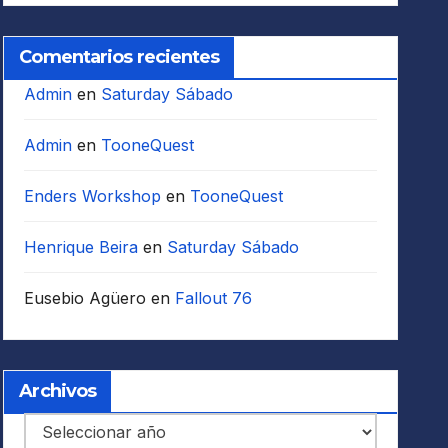
Comentarios recientes
Admin
en
Saturday Sábado
Admin
en
TooneQuest
Enders Workshop
en
TooneQuest
Henrique Beira
en
Saturday Sábado
Eusebio Agüero
en
Fallout 76
Archivos
Archivos