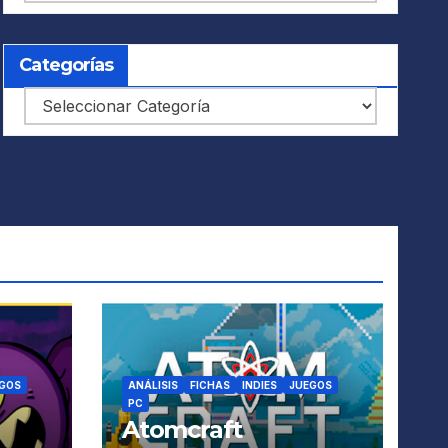
Categorías
Categorías
GOS
ANÁLISIS
FICHAS
INDIES
JUEGOS
PC
Atomcraft