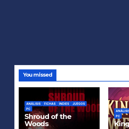
You missed
ANÁLISIS
FICHAS
INDIES
JUEGOS
PC
ANÁLISI
Shroud of the
PC
Woods
King