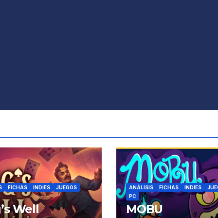
S
FICHAS
INDIES
JUEGOS
ANÁLISIS
FICHAS
INDIES
JUE
PC
’s Well
MOBU