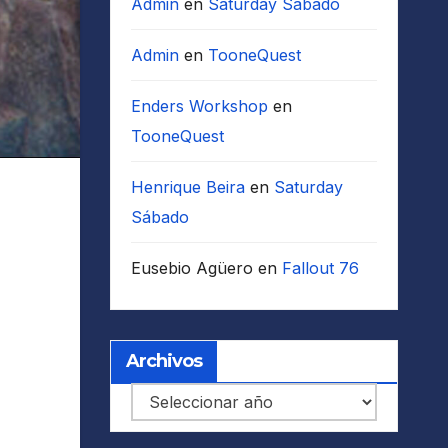
Admin
en
Saturday Sábado
Admin
en
TooneQuest
Enders Workshop
en
TooneQuest
Henrique Beira
en
Saturday
Sábado
Eusebio Agüero
en
Fallout 76
Archivos
Archivos