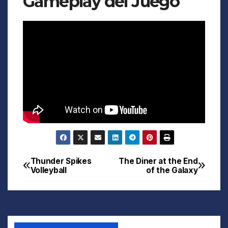
Gameplay del Juego
Thunder Spikes
The Diner at the End
Navegación
Volleyball
of the Galaxy
de
entradas