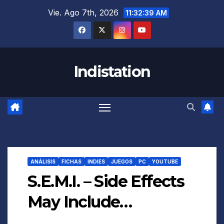
Saltar
Vie. Ago 7th, 2026
11:32:40 AM
al
contenido
Indistation
ANÁLISIS
FICHAS
INDIES
JUEGOS
PC
YOUTUBE
S.E.M.I. – Side Effects
May Include…