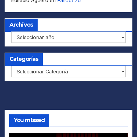
Eusebio Agüero
en
Fallout 76
Archivos
Archivos
Categorías
Categorías
You missed