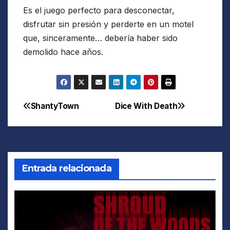
Es el juego perfecto para desconectar,
disfrutar sin presión y perderte en un motel
que, sinceramente… debería haber sido
demolido hace años.
ShantyTown
Dice With Death
Navegación
de
entradas
Entrada relacionada