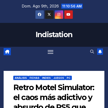
Saltar
Dom. Ago 9th, 2026
11:10:57 AM
al
contenido
Indistation
ANÁLISIS
FICHAS
INDIES
JUEGOS
PC
Retro Motel Simulator:
el caos más adictivo y
absurdo de PS5 que