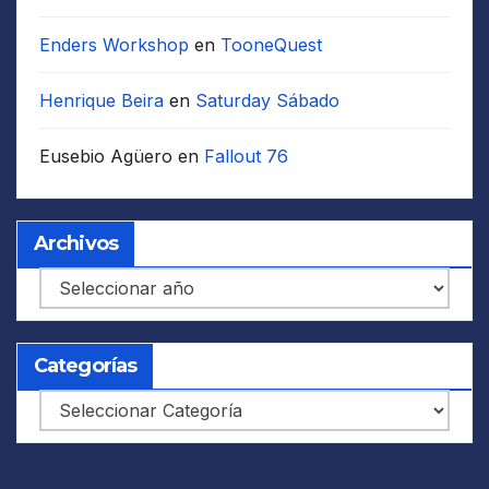
Enders Workshop
en
TooneQuest
Henrique Beira
en
Saturday Sábado
Eusebio Agüero
en
Fallout 76
Archivos
Archivos
Categorías
Categorías