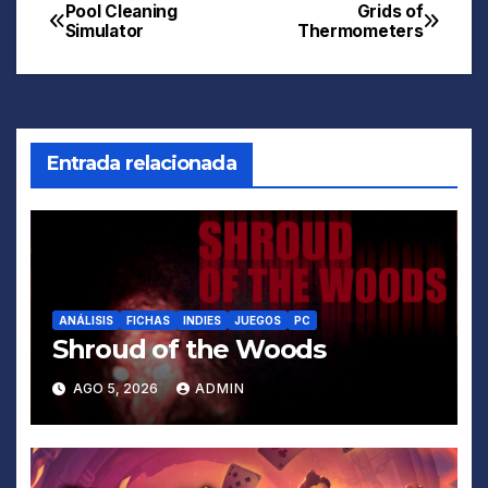
Pool Cleaning
Grids of
Navegación
Simulator
Thermometers
de
entradas
Entrada relacionada
ANÁLISIS
FICHAS
INDIES
JUEGOS
PC
Shroud of the Woods
AGO 5, 2026
ADMIN