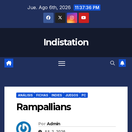
Saltar
Jue. Ago 6th, 2026
11:37:37 PM
al
contenido
Indistation
ANÁLISIS
FICHAS
INDIES
JUEGOS
PC
Rampallians
Por
Admin
JUL 2, 2026