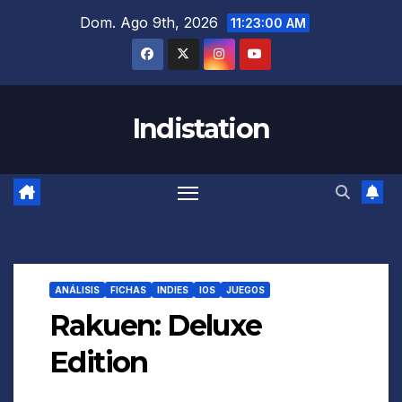
Saltar
Dom. Ago 9th, 2026
11:23:01 AM
al
contenido
Indistation
ANÁLISIS
FICHAS
INDIES
IOS
JUEGOS
Rakuen: Deluxe
Edition