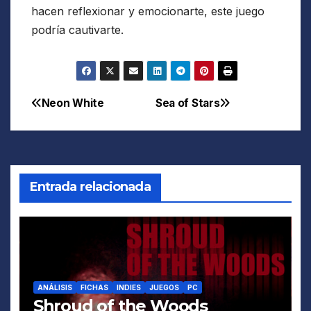
hacen reflexionar y emocionarte, este juego
podría cautivarte.
Neon White
Sea of Stars
Navegación
de
entradas
Entrada relacionada
ANÁLISIS
FICHAS
INDIES
JUEGOS
PC
Shroud of the Woods