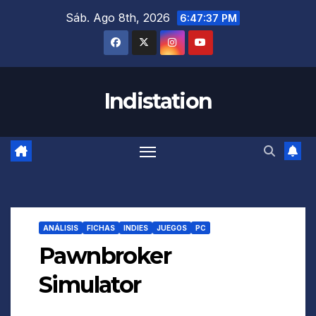
Saltar
Sáb. Ago 8th, 2026
6:47:38 PM
al
contenido
Indistation
ANÁLISIS
FICHAS
INDIES
JUEGOS
PC
Pawnbroker
Simulator