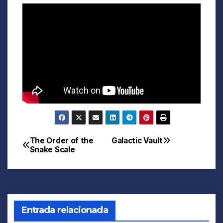
The Order of the
Galactic Vault
Navegación
Snake Scale
de
entradas
Entrada relacionada