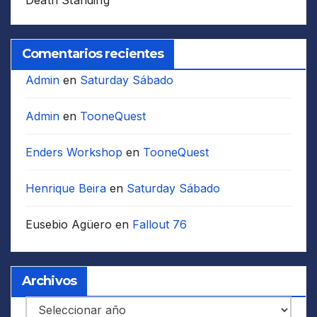
Death Standing
Comentarios recientes
Admin
en
Saturday Sábado
Admin
en
TooneQuest
Enders Workshop
en
TooneQuest
Henrique Beira
en
Saturday Sábado
Eusebio Agüero
en
Fallout 76
Archivos
Archivos