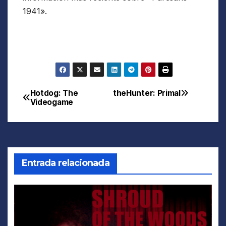
1941».
Hotdog: The
theHunter: Primal
Navegación
Videogame
de
entradas
Entrada relacionada