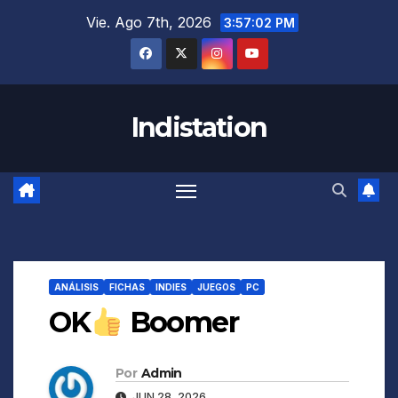
Saltar
Vie. Ago 7th, 2026
3:57:03 PM
al
contenido
Indistation
ANÁLISIS
FICHAS
INDIES
JUEGOS
PC
OK
Boomer
Por
Admin
JUN 28, 2026