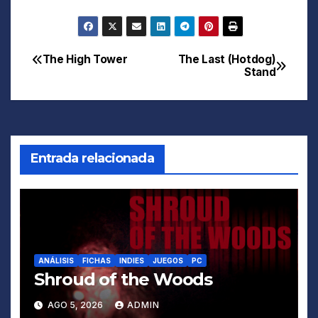
The High Tower
The Last (Hotdog)
Navegación
Stand
de
entradas
Entrada relacionada
ANÁLISIS
FICHAS
INDIES
JUEGOS
PC
Shroud of the Woods
AGO 5, 2026
ADMIN