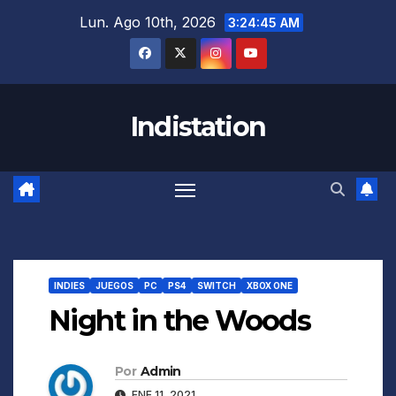
Saltar
Lun. Ago 10th, 2026
3:24:46 AM
al
contenido
Indistation
INDIES
JUEGOS
PC
PS4
SWITCH
XBOX ONE
Night in the Woods
Por
Admin
ENE 11, 2021