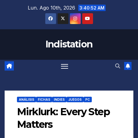
Saltar
Lun. Ago 10th, 2026
3:40:53 AM
al
contenido
Indistation
ANÁLISIS
FICHAS
INDIES
JUEGOS
PC
Mirklurk: Every Step
Matters