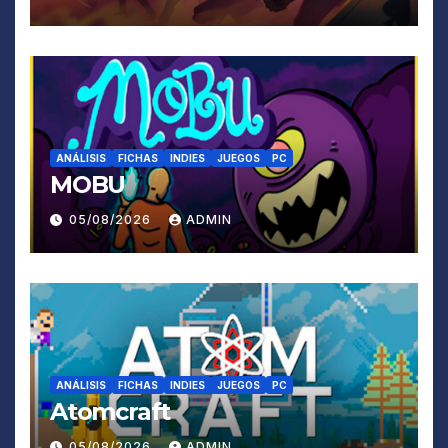
ANÁLISIS
FICHAS
INDIES
JUEGOS
PC
MOBU
05/08/2026
ADMIN
ANÁLISIS
FICHAS
INDIES
JUEGOS
PC
Atomcraft
05/08/2026
ADMIN