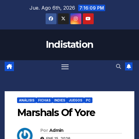
Saltar
Jue. Ago 6th, 2026
7:16:10 PM
al
contenido
Indistation
ANÁLISIS
FICHAS
INDIES
JUEGOS
PC
Marshals Of Yore
Por
Admin
ENE 15, 2026