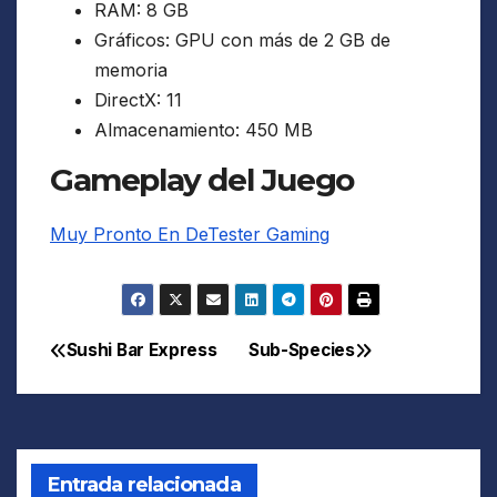
RAM: 8 GB
Gráficos: GPU con más de 2 GB de
memoria
DirectX: 11
Almacenamiento: 450 MB
Gameplay del Juego
Muy Pronto En DeTester Gaming
Sushi Bar Express
Sub-Species
Navegación
de
entradas
Entrada relacionada