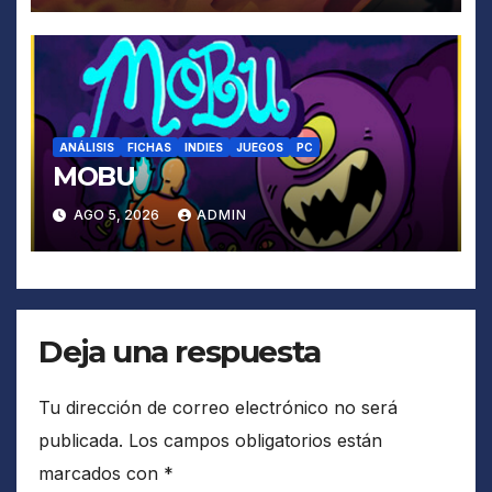
ANÁLISIS
FICHAS
INDIES
JUEGOS
PC
MOBU
AGO 5, 2026
ADMIN
Deja una respuesta
Tu dirección de correo electrónico no será
publicada.
Los campos obligatorios están
marcados con
*