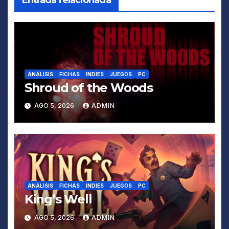
Entrada relacionada
ANÁLISIS
FICHAS
INDIES
JUEGOS
PC
Shroud of the Woods
AGO 5, 2026
ADMIN
ANÁLISIS
FICHAS
INDIES
JUEGOS
PC
King’s Well
AGO 5, 2026
ADMIN