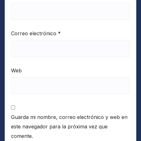
Correo electrónico
*
Web
Guarda mi nombre, correo electrónico y web en
este navegador para la próxima vez que
comente.