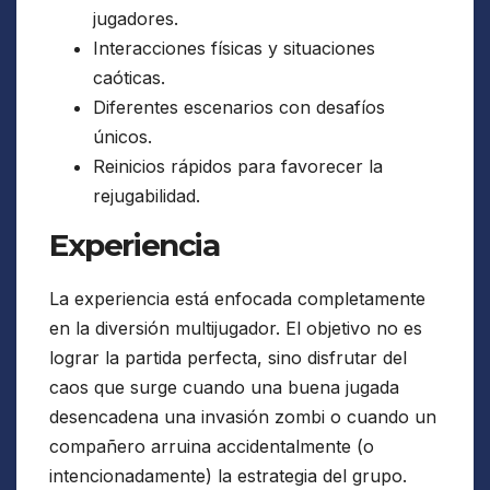
jugadores.
Interacciones físicas y situaciones
caóticas.
Diferentes escenarios con desafíos
únicos.
Reinicios rápidos para favorecer la
rejugabilidad.
Experiencia
La experiencia está enfocada completamente
en la diversión multijugador. El objetivo no es
lograr la partida perfecta, sino disfrutar del
caos que surge cuando una buena jugada
desencadena una invasión zombi o cuando un
compañero arruina accidentalmente (o
intencionadamente) la estrategia del grupo.