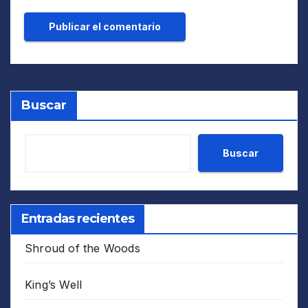
Buscar
Buscar
Entradas recientes
Shroud of the Woods
King’s Well