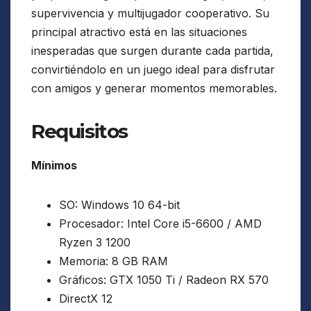
supervivencia y multijugador cooperativo. Su
principal atractivo está en las situaciones
inesperadas que surgen durante cada partida,
convirtiéndolo en un juego ideal para disfrutar
con amigos y generar momentos memorables.
Requisitos
Mínimos
SO: Windows 10 64-bit
Procesador: Intel Core i5-6600 / AMD
Ryzen 3 1200
Memoria: 8 GB RAM
Gráficos: GTX 1050 Ti / Radeon RX 570
DirectX 12