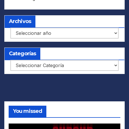
Archivos
Archivos
Categorías
Categorías
You missed