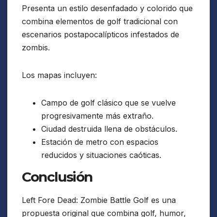
Presenta un estilo desenfadado y colorido que
combina elementos de golf tradicional con
escenarios postapocalípticos infestados de
zombis.
Los mapas incluyen:
Campo de golf clásico que se vuelve
progresivamente más extraño.
Ciudad destruida llena de obstáculos.
Estación de metro con espacios
reducidos y situaciones caóticas.
Conclusión
Left Fore Dead: Zombie Battle Golf es una
propuesta original que combina golf, humor,