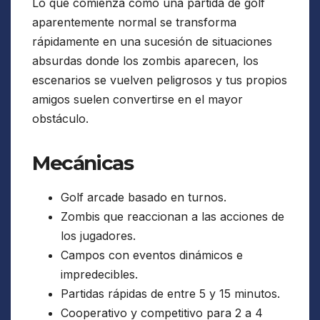
Lo que comienza como una partida de golf
aparentemente normal se transforma
rápidamente en una sucesión de situaciones
absurdas donde los zombis aparecen, los
escenarios se vuelven peligrosos y tus propios
amigos suelen convertirse en el mayor
obstáculo.
Mecánicas
Golf arcade basado en turnos.
Zombis que reaccionan a las acciones de
los jugadores.
Campos con eventos dinámicos e
impredecibles.
Partidas rápidas de entre 5 y 15 minutos.
Cooperativo y competitivo para 2 a 4