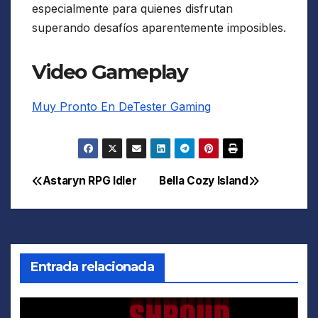
especialmente para quienes disfrutan
superando desafíos aparentemente imposibles.
Video Gameplay
Muy Pronto En DeTester Gaming
Astaryn RPG Idler
Bella Cozy Island
Navegación
de
entradas
Entrada relacionada