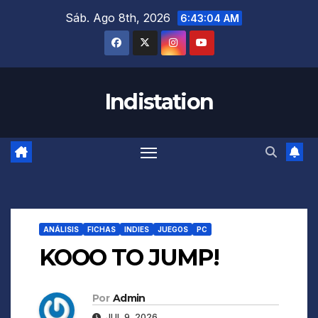
Saltar
Sáb. Ago 8th, 2026
6:43:05 AM
al
contenido
Indistation
ANÁLISIS
FICHAS
INDIES
JUEGOS
PC
KOOO TO JUMP!
Por
Admin
JUL 9, 2026