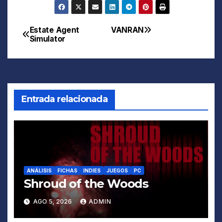
Estate Agent
VANRAN
Navegación
Simulator
de
entradas
Entrada relacionada
ANÁLISIS
FICHAS
INDIES
JUEGOS
PC
Shroud of the Woods
AGO 5, 2026
ADMIN