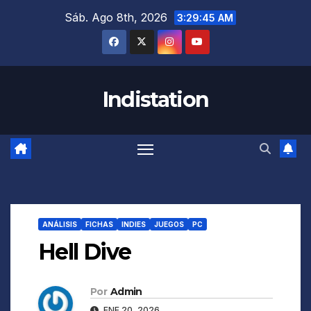
Saltar
Sáb. Ago 8th, 2026
3:29:46 AM
al
contenido
Indistation
ANÁLISIS
FICHAS
INDIES
JUEGOS
PC
Hell Dive
Por
Admin
ENE 20, 2026