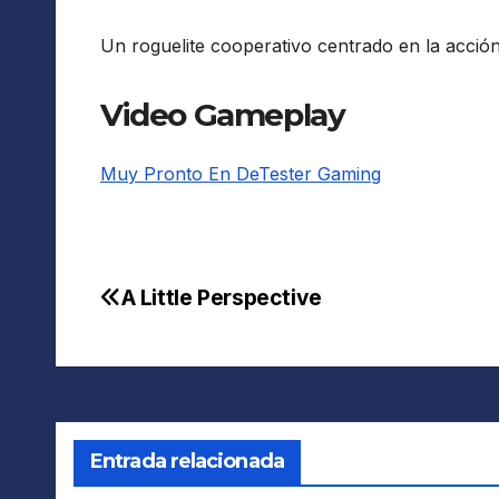
Un roguelite cooperativo centrado en la acción
Video Gameplay
Muy Pronto En DeTester Gaming
A Little Perspective
Navegación
de
entradas
Entrada relacionada