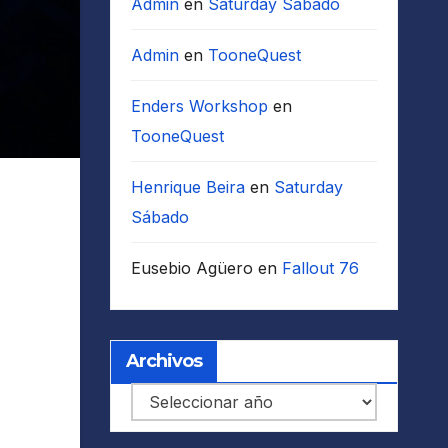
Admin
en
Saturday Sábado
Admin
en
TooneQuest
Enders Workshop
en
TooneQuest
Henrique Beira
en
Saturday
Sábado
Eusebio Agüero
en
Fallout 76
Archivos
Archivos