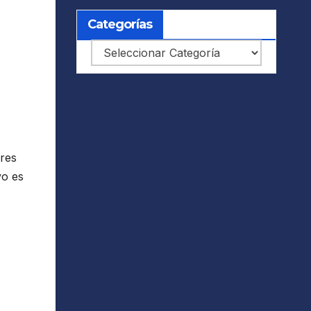
Categorías
Categorías
ores
vo es